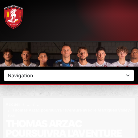
Panneau de gestion des cookies
Accueil
Thomas Arzac poursuivra l'aventure avec le Martigues Volley-
Ball
THOMAS ARZAC
POURSUIVRA L'AVENTURE