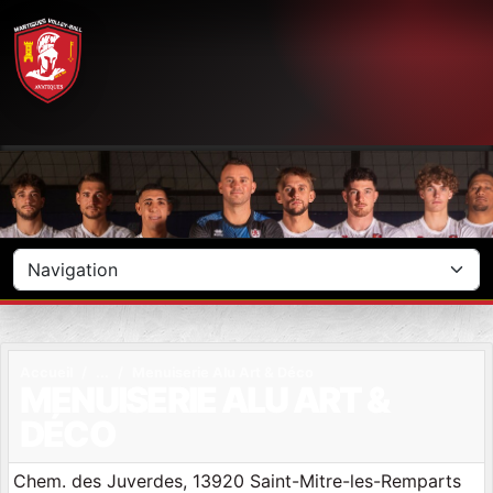
Panneau de gestion des cookies
Accueil
Menuiserie Alu Art & Déco
MENUISERIE ALU ART &
DÉCO
Chem. des Juverdes, 13920 Saint-Mitre-les-Remparts