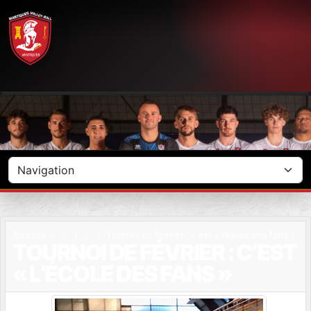
Panneau de gestion des cookies
Accueil
Tournoi de février : c’est « l’école des fans »
TOURNOI DE FÉVRIER : C’EST
« L’ÉCOLE DES FANS »