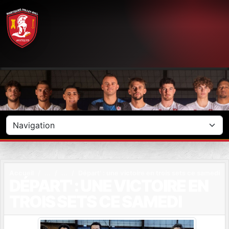
Panneau de gestion des cookies
Accueil
Départ' : une victoire en trois sets ce samedi
DÉPART' : UNE VICTOIRE EN
TROIS SETS CE SAMEDI