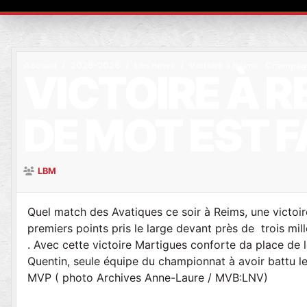
Accueil
2025-2026
Les news
Victoire à Reims : Champagne
VICTOIRE À R
DE MOT EST F
LBM
Quel match des Avatiques ce soir à Reims, une victoir
premiers points pris le large devant près de trois mi
. Avec cette victoire Martigues conforte da place de 
Quentin, seule équipe du championnat à avoir battu le
MVP ( photo Archives Anne-Laure / MVB:LNV)