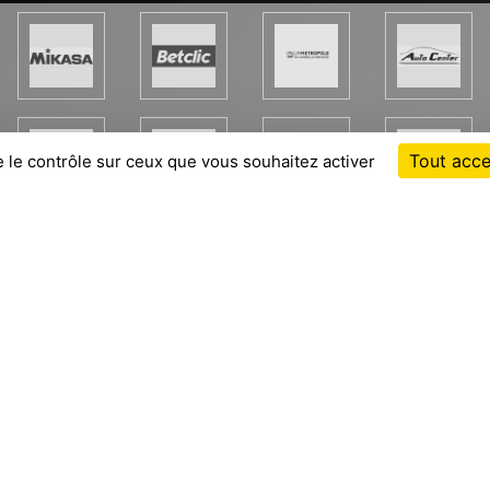
Tout acce
e le contrôle sur ceux que vous souhaitez activer
Cha