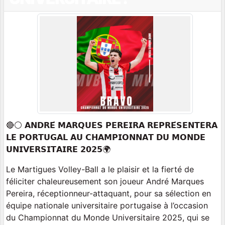
🔴⚪️ 𝗔𝗡𝗗𝗥𝗘́ 𝗠𝗔𝗥𝗤𝗨𝗘𝗦 𝗣𝗘𝗥𝗘𝗜𝗥𝗔 𝗥𝗘𝗣𝗥𝗘́𝗦𝗘𝗡𝗧𝗘𝗥𝗔
𝗟𝗘 𝗣𝗢𝗥𝗧𝗨𝗚𝗔𝗟 𝗔𝗨 𝗖𝗛𝗔𝗠𝗣𝗜𝗢𝗡𝗡𝗔𝗧 𝗗𝗨 𝗠𝗢𝗡𝗗𝗘
𝗨𝗡𝗜𝗩𝗘𝗥𝗦𝗜𝗧𝗔𝗜𝗥𝗘 𝟮𝟬𝟮𝟱🌍
Le Martigues Volley-Ball a le plaisir et la fierté de
féliciter chaleureusement son joueur André Marques
Pereira, réceptionneur-attaquant, pour sa sélection en
équipe nationale universitaire portugaise à l’occasion
du Championnat du Monde Universitaire 2025, qui se