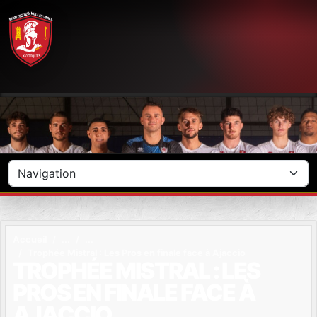
Panneau de gestion des cookies
Accueil
Trophée Mistral : Les Pros en finale face à Ajaccio
TROPHÉE MISTRAL : LES
PROS EN FINALE FACE À
AJACCIO