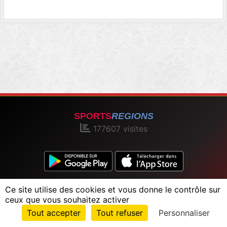
SPORTS
REGIONS
177607
visites
Charte cookies
Gestion des cookies
Ce site utilise des cookies et vous donne le contrôle sur
Informations légales
Signaler un contenu inapproprié
ceux que vous souhaitez activer
Envie de participer ?
Tout accepter
Tout refuser
Personnaliser
Connexion