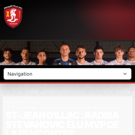
Panneau de gestion des cookies
Accueil
St-Jean d'Illac : Radisa Stevanovic élu MVP de la rencontre
ST-JEAN D'ILLAC : RADISA
STEVANOVIC ÉLU MVP DE
LA RENCONTRE