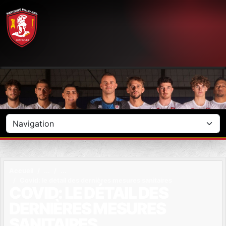
Panneau de gestion des cookies
Accueil
Covid: le détail des dernières mesures sanitaires
COVID: LE DÉTAIL DES
DERNIÈRES MESURES
SANITAIRES