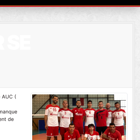
 SE
e AUC (
n manque
ent de