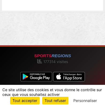
SPORTS
REGIONS
177314
visites
Charte cookies
Gestion des cookies
Ce site utilise des cookies et vous donne le contrôle sur
Informations légales
Signaler un contenu inapproprié
ceux que vous souhaitez activer
Envie de participer ?
Tout accepter
Tout refuser
Personnaliser
Connexion