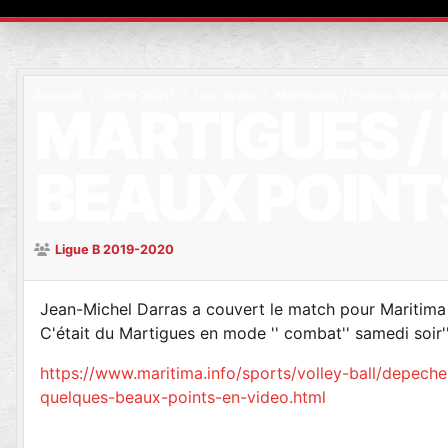
Accueil
2019-2020
Les news
Martigues / France Avenir. 
MARTIGUES / 
BEAUX POINT
Ligue B 2019-2020
Jean-Michel Darras a couvert le match pour Maritima 
C'était du Martigues en mode '' combat'' samedi soir''.
https://www.maritima.info/sports/volley-ball/depech
quelques-beaux-points-en-video.html