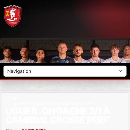
Panneau de gestion des cookies
Accueil
Ligue B : on gagne 3/1 à Cambrai. Grosse perf’
LIGUE B : ON GAGNE 3/1 À
CAMBRAI. GROSSE PERF’