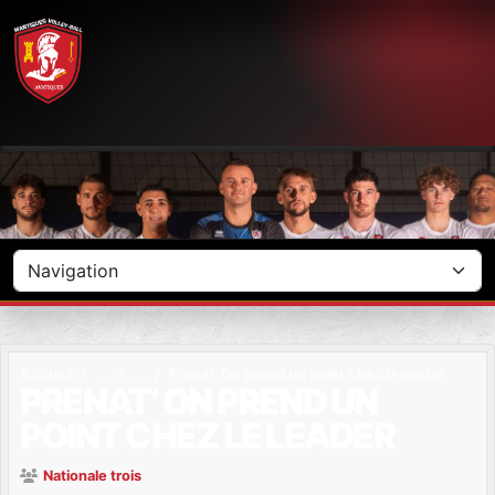
Panneau de gestion des cookies
Accueil
Prenat’ On prend un point chez le leader
PRENAT’ ON PREND UN
POINT CHEZ LE LEADER
Nationale trois