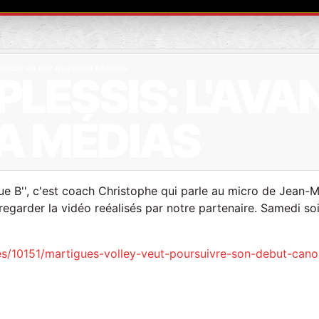
 match vu par maritima Médias
PLESSIS: L'AV
A MÉDIAS
igue B'', c'est coach Christophe qui parle au micro de Jean-M
et regarder la vidéo reéalisés par notre partenaire. Samedi so
ues/10151/martigues-volley-veut-poursuivre-son-debut-cano