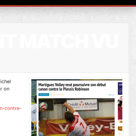
ANT MATCH VU
ichel
ir on
n-contre-