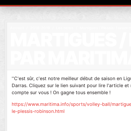
Accueil
2018-2019
Les news
Martigues / Plessis: l'avant
MARTIGUES / 
PAR MARITIM
''C'est sûr, c'est notre meilleur début de saison en L
Darras. Cliquez sur le lien suivant pour lire l'article 
compte sur vous ! On gagne tous ensemble !
https://www.maritima.info/sports/volley-ball/martig
le-plessis-robinson.html