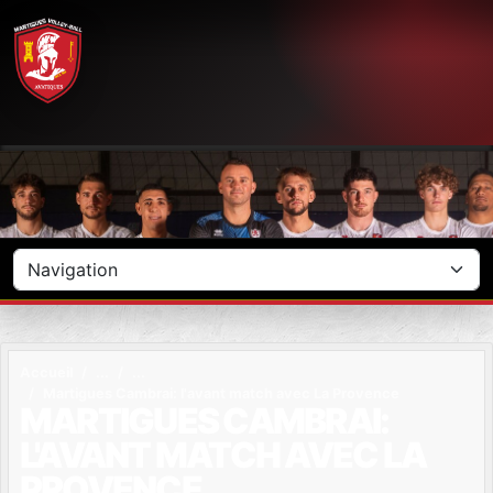
Panneau de gestion des cookies
Accueil
Martigues Cambrai: l'avant match avec La Provence
MARTIGUES CAMBRAI:
L'AVANT MATCH AVEC LA
PROVENCE