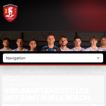
Panneau de gestion des cookies
Accueil
#SDJMARTIGUES17: Les M17 sont sur le beach
#SDJMARTIGUES17: LES
M17 SONT SUR LE BEACH