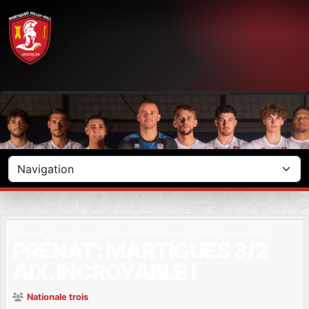
Panneau de gestion des cookies
Accueil
Prénat’: Martigues 3/2 Aix. Incroyable !
PRÉNAT’: MARTIGUES 3/2
AIX. INCROYABLE !
Nationale trois