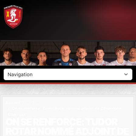
Panneau de gestion des cookies
Accueil
On se renforce: Tudor Rotar nommé adjoint de Christophe
Charroux
ON SE RENFORCE: TUDOR
ROTAR NOMMÉ ADJOINT DE