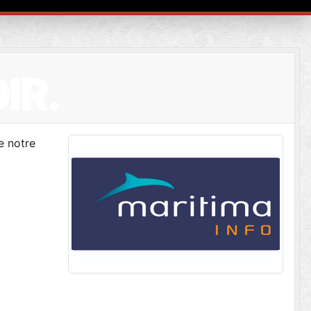
IR.
e notre