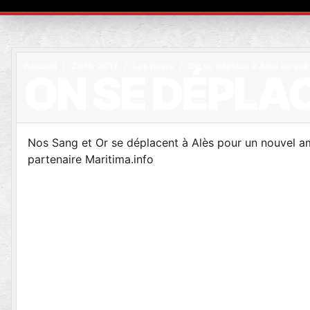
Accueil
2016-2017
Les news
On se déplace à Alès ce soir
ON SE DÉPLAC
Nos Sang et Or se déplacent à Alès pour un nouvel am
partenaire Maritima.info