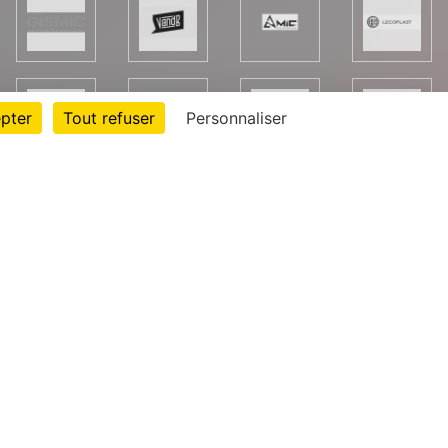
pter
Tout refuser
Personnaliser
rte cookies
Gestion des cookies
 légales
Signaler un contenu inapproprié