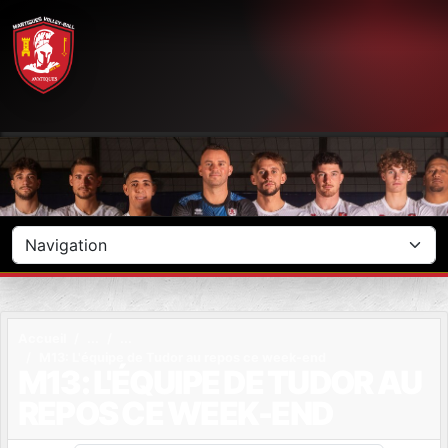
Panneau de gestion des cookies
Accueil
M13: L'équipe de Tudor au repos ce week-end
M13: L'ÉQUIPE DE TUDOR AU
REPOS CE WEEK-END