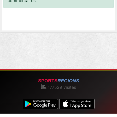
commentaires.
SPORTS
REGIONS
177529
visites
Charte cookies
Gestion des cookies