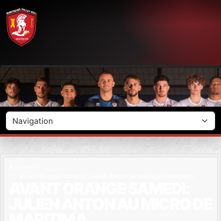
Panneau de gestion des cookies
Accueil
Avant Orange samedi: Julien Anton au micro de Maritima
AVANT ORANGE SAMEDI:
JULIEN ANTON AU MICRO DE
MARITIMA