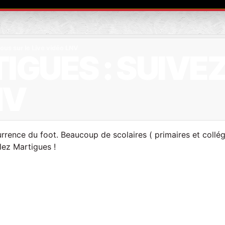
ous sur le Live vidéo LNV
GUES : SUIVEZ
NV
ence du foot. Beaucoup de scolaires ( primaires et collég
llez Martigues !