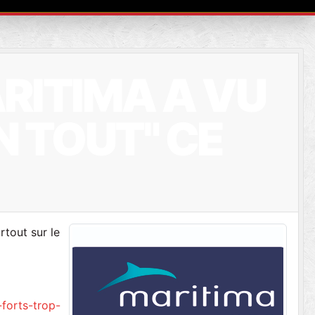
RITIMA A VU
N TOUT" CE
rtout sur le
forts-trop-