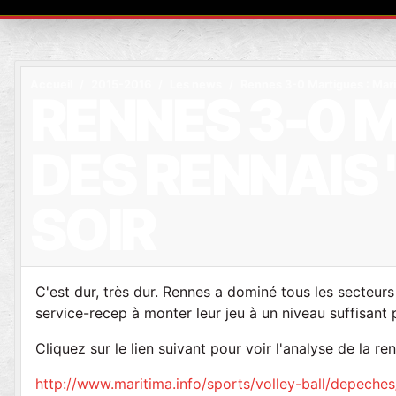
Accueil
2015-2016
Les news
Rennes 3-0 Martigues : Marit
RENNES 3-0 M
DES RENNAIS 
SOIR
C'est dur, très dur. Rennes a dominé tous les secteurs
service-recep à monter leur jeu à un niveau suffisant
Cliquez sur le lien suivant pour voir l'analyse de la r
http://www.maritima.info/sports/volley-ball/depeche