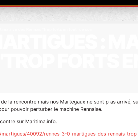
ima a vu des Rennais "trop forts en tout" ce soir
ARTIGUES : MA
"TROP FORTS E
 de la rencontre mais nos Martegaux ne sont p as arrivé, su
 pour pouvoir perturber le machine Rennaise.
encontre sur Maritima.info.
s/martigues/40092/rennes-3-0-martigues-des-rennais-trop-