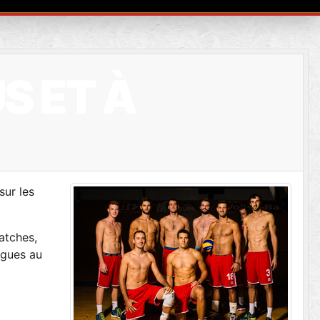
S ET À
sur les
atches,
igues au