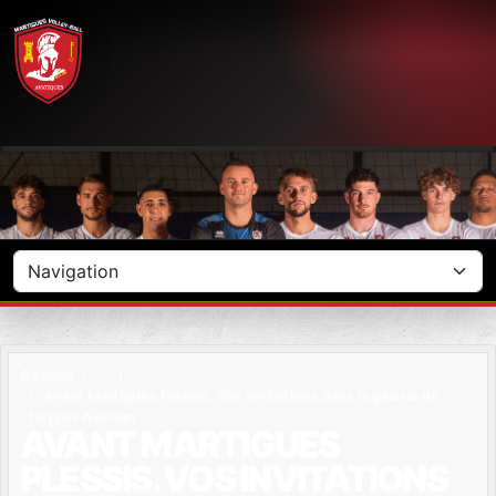
Panneau de gestion des cookies
Accueil
Avant Martigues Plessis. Vos invitations dans la galerie de
l'Hyper Auchan
AVANT MARTIGUES
PLESSIS. VOS INVITATIONS