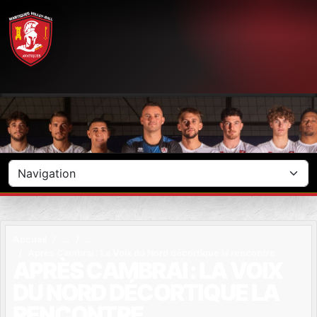
Panneau de gestion des cookies
Accueil
Après Cambrai : La Voix du Nord décortique la rencontre
APRÈS CAMBRAI : LA VOIX
DU NORD DÉCORTIQUE LA
RENCONTRE