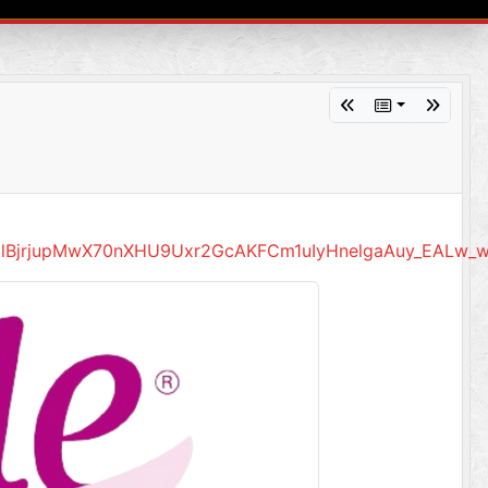
lBjrjupMwX70nXHU9Uxr2GcAKFCm1uIyHnelgaAuy_EALw_