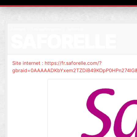
Accueil
Les partenaires
Saforelle
SAFORELLE
Site internet : https://fr.saforelle.com/?
gbraid=0AAAAADKbYxem2TZDiB49KOpP0HPn274lG&g