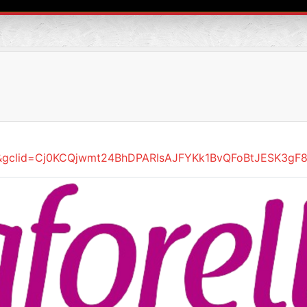
clid=Cj0KCQjwmt24BhDPARIsAJFYKk1BvQFoBtJESK3gF8