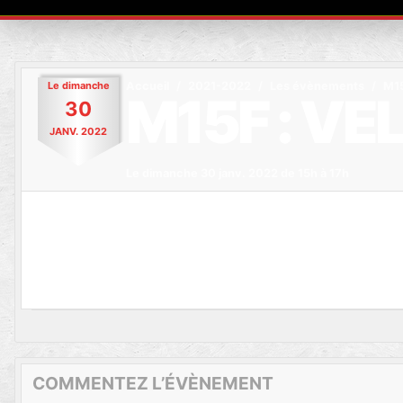
Le
dimanche
Accueil
2021-2022
Les évènements
M15
M15F : VE
30
JANV.
2022
Le
dimanche
30
janv.
2022
de 15h à 17h
COMMENTEZ L’ÉVÈNEMENT