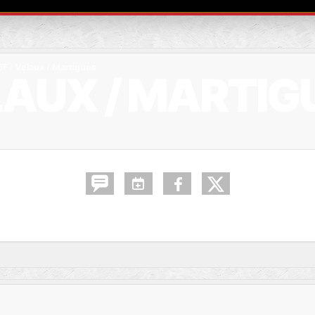
F : Velaux / Martigues
LAUX / MARTIG