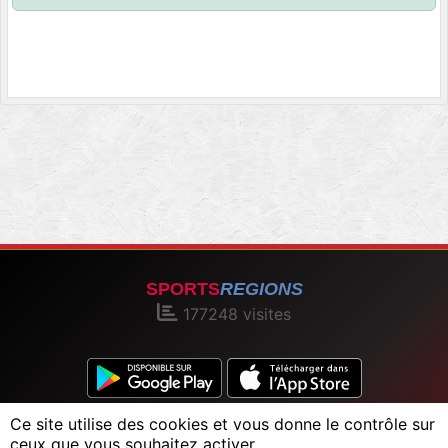
SPORTS
REGIONS
177248
visites
Ce site utilise des cookies et vous donne le contrôle sur
Charte cookies
Gestion des cookies
ceux que vous souhaitez activer
Informations légales
Signaler un contenu inapproprié