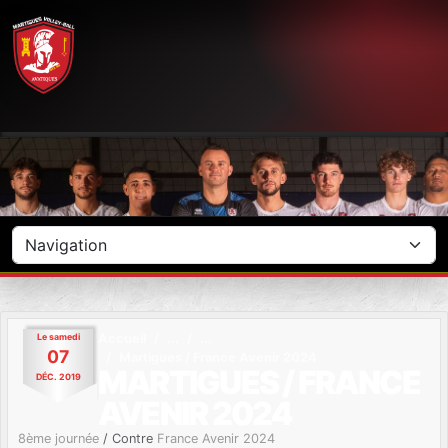
Panneau de gestion des cookies
Le
samedi
Accueil
07
Martigues / France Avenir 2024
MARTIGUES / FRANCE
DÉC.
2019
AVENIR 2024
8ème journée
/ Contre
France Avenir 2024