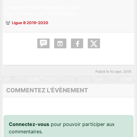
Le
samedi
07
déc.
2019
de 20h à 23h45
Lieu :
Gymnase Julien Olive
Martigues
Ligue B 2019-2020
Publié le
10 sept. 2019
COMMENTEZ L’ÉVÈNEMENT
Connectez-vous
pour pouvoir participer aux
commentaires.